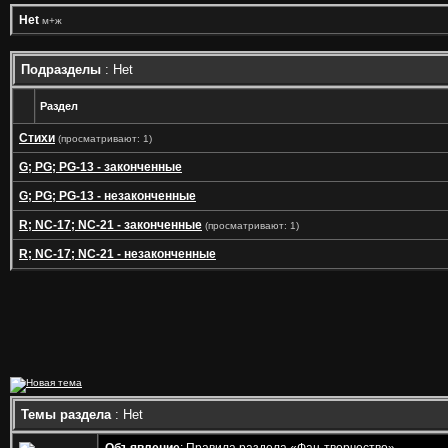
Het
м+ж
Подразделы
: Het
Раздел
Стихи
(просматривают: 1)
G; PG; PG-13 - законченные
G; PG; PG-13 - незаконченные
R; NC-17; NC-21 - законченные
(просматривают: 1)
R; NC-17; NC-21 - незаконченные
Темы раздела
: Het