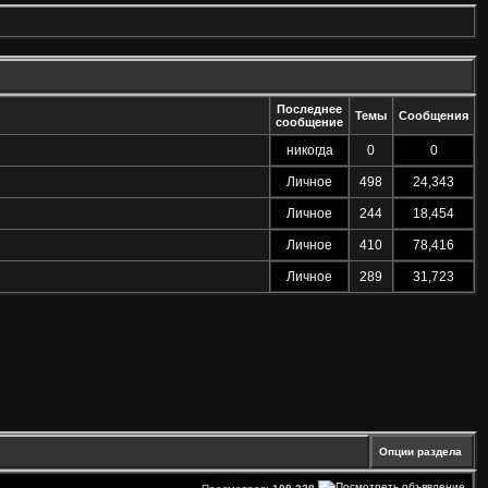
Последнее
Темы
Сообщения
сообщение
никогда
0
0
Личное
498
24,343
Личное
244
18,454
Личное
410
78,416
Личное
289
31,723
Опции раздела