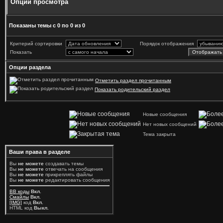
Опции просмотра
Показаны темы с 0 по 0 из 0
Критерий сортировки
Порядок отображения
Показать
Опции раздела
Отметить раздел прочитанным
Показать родительский раздел
Новые сообщения
Нет новых сообщений
Тема закрыта
Ваши права в разделе
Вы
не можете
создавать темы
Вы
не можете
отвечать на сообщения
Вы
не можете
прикреплять файлы
Вы
не можете
редактировать сообщения
BB коды
Вкл.
Смайлы
Вкл.
[IMG]
код
Вкл.
HTML код
Выкл.