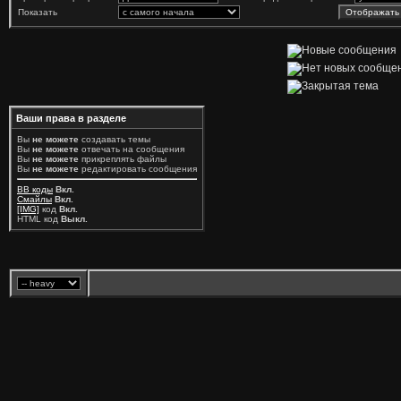
Показать
Ваши права в разделе
Вы
не можете
создавать темы
Вы
не можете
отвечать на сообщения
Вы
не можете
прикреплять файлы
Вы
не можете
редактировать сообщения
BB коды
Вкл.
Смайлы
Вкл.
[IMG]
код
Вкл.
HTML код
Выкл.