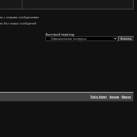
ма с новыми сообщениями
ма без новых сообщений
Быстрый переход
Tokio Hotel
-
Архив
-
Вверх