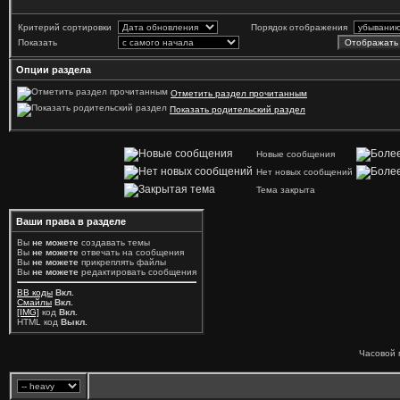
Критерий сортировки
Порядок отображения
Показать
Опции раздела
Отметить раздел прочитанным
Показать родительский раздел
Новые сообщения
Нет новых сообщений
Тема закрыта
Ваши права в разделе
Вы
не можете
создавать темы
Вы
не можете
отвечать на сообщения
Вы
не можете
прикреплять файлы
Вы
не можете
редактировать сообщения
BB коды
Вкл.
Смайлы
Вкл.
[IMG]
код
Вкл.
HTML код
Выкл.
Часовой 