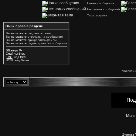
Новые сообщения
Нет новых сообщений
Тема закрыта
Ваши права в разделе
Вы
не можете
создавать темы
Вы
не можете
отвечать на сообщения
Вы
не можете
прикреплять файлы
Вы
не можете
редактировать сообщения
BB коды
Вкл.
Смайлы
Вкл.
[IMG]
код
Вкл.
HTML код
Выкл.
Часовой 
Под
Мы в
Форум