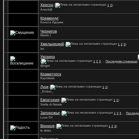
Херсон
(
1
2
)
Алисk@
Кременчуг
Коната Идзуми
Чернигов
Martin.I
Хмельницкий
(
1
2
3
)
lac
Украина
(
1
2
3
...
Последняя страница
)
@ngel
Краматорск
Кауляшка
Луцк
(
1
2
)
_Ember_
Евпатория
(
1
2
)
Stella di Natale
Запорожье
(
1
2
3
...
Последн
Love-TH
Вінниця
(
1
2
3
)
le disko