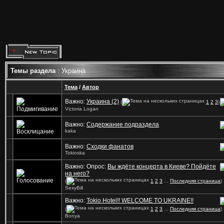
Темы раздела
: Украина
Тема
/
Автор
Важно:
Украина (2)
(
1
2
3
)
Victoria Logan
Важно:
Содержание подраздела
kaka
Важно:
Сходки фанатов
Tokioska
Важно: Опрос:
Вы ждёте концерта в Киеве? Пойдёте
на него?
(
1
2
3
...
Последняя страница
)
SexyBill
Важно:
Tokio Hotel!! WELCOME TO UKRAINE!!
(
1
2
3
...
Последняя страница
)
Bonya