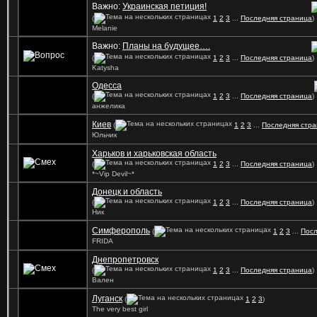
Важно:
Украинская петиция!
(
1
2
3
...
Последняя страница
)
Mеlanie
Важно:
Планы на будущее….
(
1
2
3
...
Последняя страница
)
Katysha
Одесса
(
1
2
3
...
Последняя страница
)
анжелика
Киев
(
1
2
3
...
Последняя стр
Юльчик
Харьков и харьковская область
(
1
2
3
...
Последняя страница
)
*~Vip Devil~*
Донецк и область
(
1
2
3
...
Последняя страница
)
Ник
Симферополь
(
1
2
3
...
Посл
FRIDA
Днепропетровск
(
1
2
3
...
Последняя страница
)
Вален
Луганск
(
1
2
3
)
The very best girl