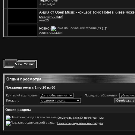
Тернополь
Juschtelgirl
Акция от Open Music - концерт Tokio Hotel в Киеве може
реальностью!
mimi25
Ровно
(
1
2
)
Алина GOLDEN
Опции просмотра
Показаны темы с 1 по 20 из 60
Критерий сортировки
Порядок отображения
Показать
Опции раздела
Отметить раздел прочитанным
Показать родительский раздел