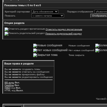
Показаны темы с 0 по 0 из 0
Критерий сортировки
Порядок отображения
Показать
Опции раздела
Отметить раздел прочитанным
Показать родительский раздел
Новые сообщения
Нет новых сообщений
Тема закрыта
Ваши права в разделе
Вы
не можете
создавать темы
Вы
не можете
отвечать на сообщения
Вы
не можете
прикреплять файлы
Вы
не можете
редактировать сообщения
BB коды
Вкл.
Смайлы
Вкл.
[IMG]
код
Вкл.
HTML код
Выкл.
Часовой 