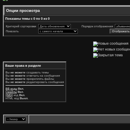
Опции просмотра
Показаны темы с 0 по 0 из 0
Критерий сортировки
Порядок отображения
Показать
Ваши права в разделе
Вы
не можете
создавать темы
Вы
не можете
отвечать на сообщения
Вы
не можете
прикреплять файлы
Вы
не можете
редактировать сообщения
BB коды
Вкл.
Смайлы
Вкл.
[IMG]
код
Вкл.
HTML код
Выкл.