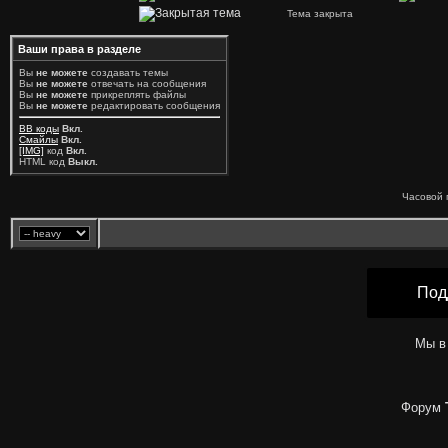
Тема закрыта
Ваши права в разделе
Вы
не можете
создавать темы
Вы
не можете
отвечать на сообщения
Вы
не можете
прикреплять файлы
Вы
не можете
редактировать сообщения
BB коды
Вкл.
Смайлы
Вкл.
[IMG]
код
Вкл.
HTML код
Выкл.
Часовой 
Под
Мы в
Форум