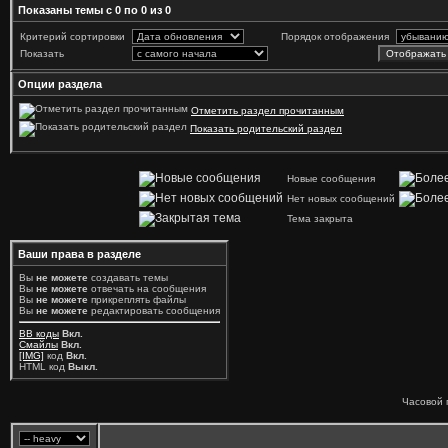
Показаны темы с 0 по 0 из 0
Критерий сортировки
Порядок отображения
Показать
Опции раздела
Отметить раздел прочитанным
Показать родительский раздел
Новые сообщения
Нет новых сообщений
Тема закрыта
Ваши права в разделе
Вы
не можете
создавать темы
Вы
не можете
отвечать на сообщения
Вы
не можете
прикреплять файлы
Вы
не можете
редактировать сообщения
BB коды
Вкл.
Смайлы
Вкл.
[IMG]
код
Вкл.
HTML код
Выкл.
Часовой 