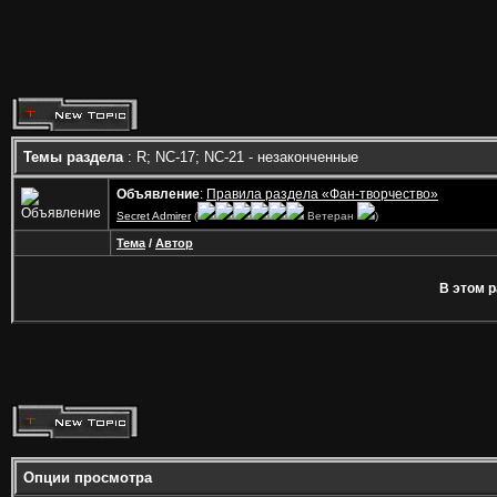
Темы раздела
: R; NC-17; NC-21 - незаконченные
Объявление
:
Правила раздела «Фан-творчество»
Secret Admirer
(
Ветеран
)
Тема
/
Автор
В этом р
Опции просмотра