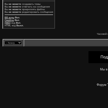
Вы
не можете
создавать темы
Вы
не можете
отвечать на сообщения
Вы
не можете
прикреплять файлы
Вы
не можете
редактировать сообщения
BB коды
Вкл.
Смайлы
Вкл.
[IMG]
код
Вкл.
HTML код
Выкл.
Часовой 
Под
Мы в
Форум