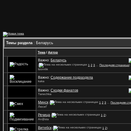
Темы раздела
: Беларусь
Тема
/
Автор
Важно:
Беларусь
(
1
2
3
...
Последняя страница
)
lizon4ik
Важно:
Содержание подраздела
kaka
Важно:
Сходки фанатов
Tаnechka
Минск
(
1
2
3
...
Последняя ст
ЛюсеГ
Речица
(
1
2
)
An@sta
Витебск
(
1
2
)