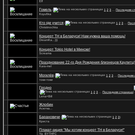
Elf
Гомель
(
1
2
3
...
Последняя с
Ksyu6ka
Кто где учится
(
1
2
3
...
Посл
Christinochka
Концерт ТН в Беларуси! Нам нужна ваша помощь!
DreamKa...)))
Концерт Tokio Hotel в Минске!
Screama
Празднование 22-го Дня Рождения близнецов Каулитц!
Kara-mel
Могилёв
(
1
2
3
...
Последняя 
токи-токи
Гродно
(
1
2
3
...
Последняя страница
)
Lena+Bill
Жлобин
Асютка...
Барановичи
(
1
2
3
)
Криста
Плакат-акция "Мы хотим концерт ТН в Беларуси!"
Ya_BYTHFC