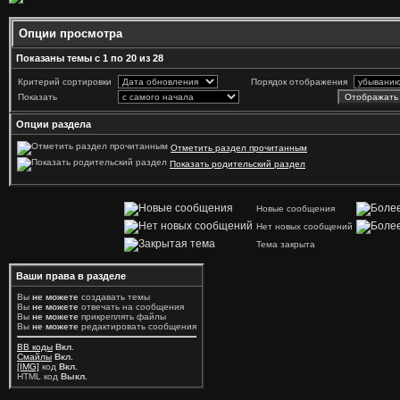
Опции просмотра
Показаны темы с 1 по 20 из 28
Критерий сортировки
Порядок отображения
Показать
Опции раздела
Отметить раздел прочитанным
Показать родительский раздел
Новые сообщения
Нет новых сообщений
Тема закрыта
Ваши права в разделе
Вы
не можете
создавать темы
Вы
не можете
отвечать на сообщения
Вы
не можете
прикреплять файлы
Вы
не можете
редактировать сообщения
BB коды
Вкл.
Смайлы
Вкл.
[IMG]
код
Вкл.
HTML код
Выкл.