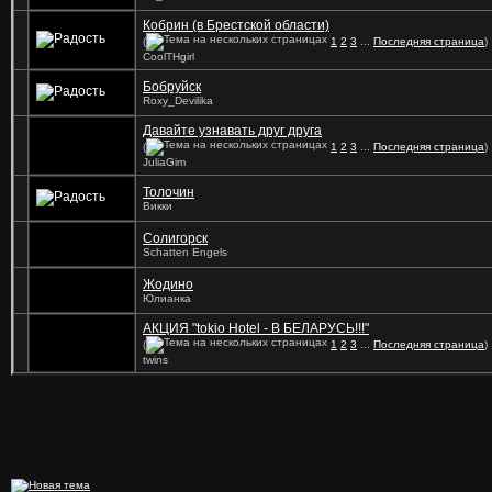
Кобрин (в Брестской области)
(
1
2
3
...
Последняя страница
)
CoolTHgirl
Бобруйск
Roxy_Devilika
Давайте узнавать друг друга
(
1
2
3
...
Последняя страница
)
JuliaGim
Толочин
Викки
Солигорск
Schatten Engels
Жодино
Юлианка
АКЦИЯ "tokio Hotel - В БЕЛАРУСЬ!!!"
(
1
2
3
...
Последняя страница
)
twins