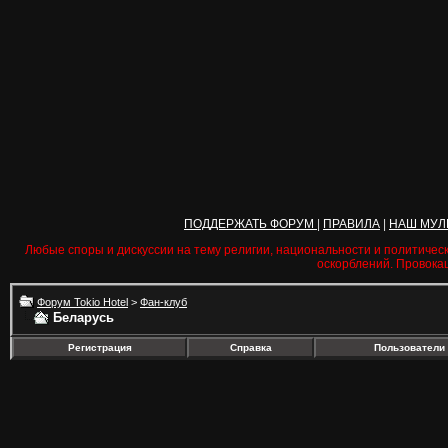
ПОДДЕРЖАТЬ ФОРУМ
|
ПРАВИЛА
|
НАШ МУЛ
Любые споры и дискуссии на тему религии, национальности и политичес
оскорблений. Провока
Форум Tokio Hotel
>
Фан-клуб
Беларусь
Регистрация
Справка
Пользователи