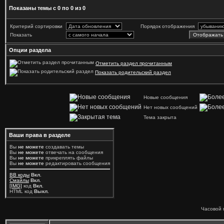
Показаны темы с 0 по 0 из 0
Критерий сортировки
Порядок отображения
Показать
Опции раздела
Отметить раздел прочитанным
Показать родительский раздел
Новые сообщения
Нет новых сообщений
Тема закрыта
Ваши права в разделе
Вы
не можете
создавать темы
Вы
не можете
отвечать на сообщения
Вы
не можете
прикреплять файлы
Вы
не можете
редактировать сообщения
BB коды
Вкл.
Смайлы
Вкл.
[IMG]
код
Вкл.
HTML код
Выкл.
Часовой 