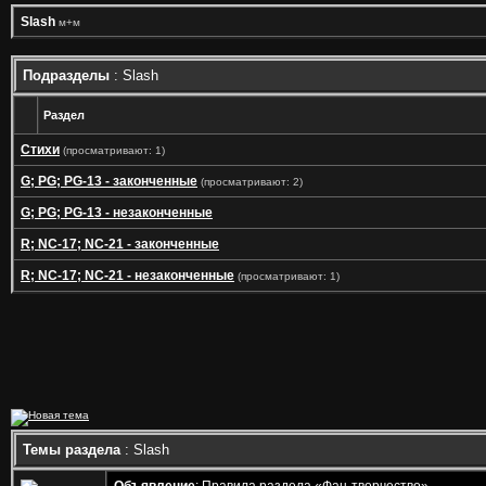
Slash
м+м
Подразделы
: Slash
Раздел
Стихи
(просматривают: 1)
G; PG; PG-13 - законченные
(просматривают: 2)
G; PG; PG-13 - незаконченные
R; NC-17; NC-21 - законченные
R; NC-17; NC-21 - незаконченные
(просматривают: 1)
Темы раздела
: Slash