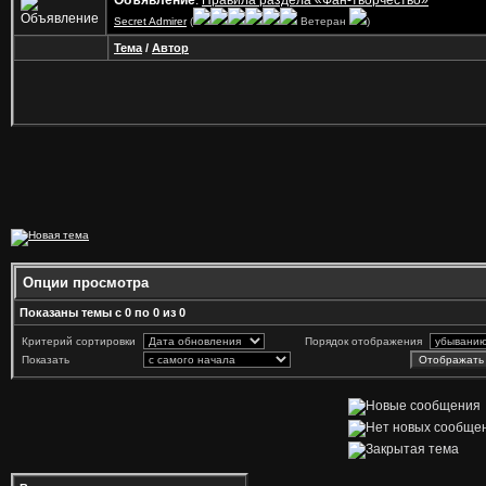
Объявление
:
Правила раздела «Фан-творчество»
Secret Admirer
(
Ветеран
)
Тема
/
Автор
Опции просмотра
Показаны темы с 0 по 0 из 0
Критерий сортировки
Порядок отображения
Показать