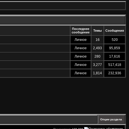
Последнее
Темы
Сообщения
сообщение
Личное
16
520
Личное
2,493
95,859
Личное
280
17,616
Личное
3,277
517,418
Личное
1,814
232,936
Опции раздела