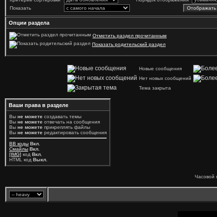
Показать
Опции раздела
Отметить раздел прочитанным
Показать родительский раздел
Новые сообщения
Нет новых сообщений
Тема закрыта
Ваши права в разделе
Вы
не можете
создавать темы
Вы
не можете
отвечать на сообщения
Вы
не можете
прикреплять файлы
Вы
не можете
редактировать сообщения
BB коды
Вкл.
Смайлы
Вкл.
[IMG]
код
Вкл.
HTML код
Выкл.
Часовой 