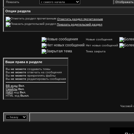
Показать
Опции раздела
Отметить раздел прочитанным
Показать родительский раздел
Новые сообщения
Нет новых сообщений
Тема закрыта
Ваши права в разделе
Вы
не можете
создавать темы
Вы
не можете
отвечать на сообщения
Вы
не можете
прикреплять файлы
Вы
не можете
редактировать сообщения
BB коды
Вкл.
Смайлы
Вкл.
[IMG]
код
Вкл.
HTML код
Выкл.
Часовой 