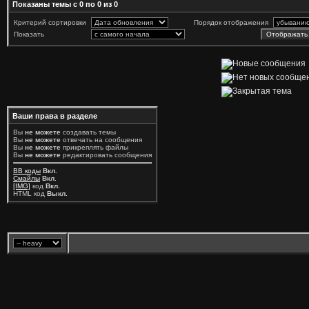
Показаны темы с 0 по 0 из 0
Критерий сортировки
Порядок отображения
Показать
Ваши права в разделе
Вы
не можете
создавать темы
Вы
не можете
отвечать на сообщения
Вы
не можете
прикреплять файлы
Вы
не можете
редактировать сообщения
BB коды
Вкл.
Смайлы
Вкл.
[IMG]
код
Вкл.
HTML код
Выкл.