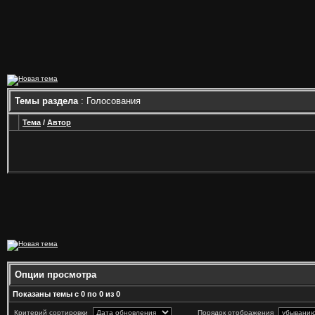
Темы раздела
: Голосования
Тема
/
Автор
Опции просмотра
Показаны темы с 0 по 0 из 0
Критерий сортировки
Порядок отображения