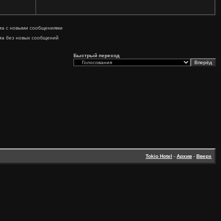
ма с новыми сообщениями
ма без новых сообщений
Быстрый переход
Tokio Hotel
-
Архив
-
Вверх