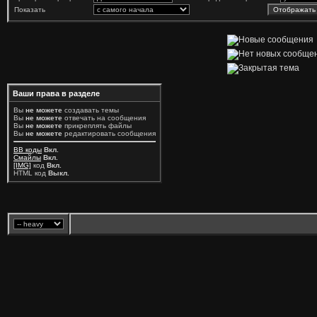
Показать
Ваши права в разделе
Вы
не можете
создавать темы
Вы
не можете
отвечать на сообщения
Вы
не можете
прикреплять файлы
Вы
не можете
редактировать сообщения
BB коды
Вкл.
Смайлы
Вкл.
[IMG]
код
Вкл.
HTML код
Выкл.