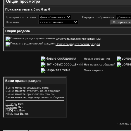
Опции просмотра
Показаны темы с 0 по 0 из 0
Критерий сортировки
Порядок отображения
Показать
Опции раздела
Отметить раздел прочитанным
Показать родительский раздел
Новые сообщения
Нет новых сообщений
Тема закрыта
Ваши права в разделе
Вы
не можете
создавать темы
Вы
не можете
отвечать на сообщения
Вы
не можете
прикреплять файлы
Вы
не можете
редактировать сообщения
BB коды
Вкл.
Смайлы
Вкл.
[IMG]
код
Вкл.
HTML код
Выкл.
Часовой 