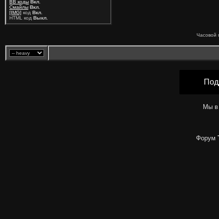
BB коды
Вкл.
Смайлы
Вкл.
[IMG]
код
Вкл.
HTML код
Выкл.
Часовой 
Под
Мы в
Форум