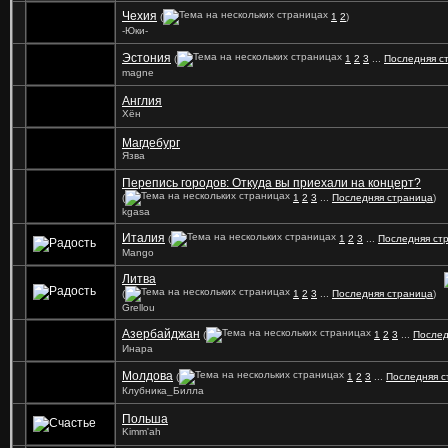
Чехия
(
1
2
)
-Юки-
Эстония
(
1
2
3
...
Последняя с
magne
Англия
Хён
Магдебург
Язва
Перепись городов: Откуда вы приехали на концерт?
(
1
2
3
...
Последняя страница
)
kgasa
Италия
(
1
2
3
...
Последняя ст
Mango
Литва
(
1
2
3
...
Последняя страница
)
Grellou
Азербайджан
(
1
2
3
...
Послед
Инара
Молдова
(
1
2
3
...
Последняя с
Клубника_Билла
Польша
Kimm'ah