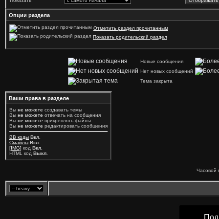
Показать
Опции раздела
Отметить раздел прочитанным
Показать родительский раздел
Новые сообщения
Нет новых сообщений
Тема закрыта
Ваши права в разделе
Вы
не можете
создавать темы
Вы
не можете
отвечать на сообщения
Вы
не можете
прикреплять файлы
Вы
не можете
редактировать сообщения
BB коды
Вкл.
Смайлы
Вкл.
[IMG]
код
Вкл.
HTML код
Выкл.
Часовой 
Под