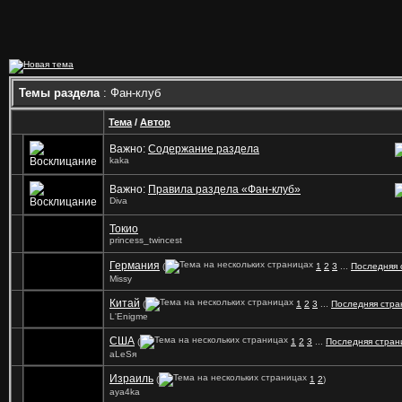
Темы раздела
: Фан-клуб
Тема
/
Автор
Важно:
Содержание раздела
kaka
Важно:
Правила раздела «Фан-клуб»
Diva
Токио
princess_twincest
Германия
(
1
2
3
...
Последняя 
Missy
Китай
(
1
2
3
...
Последняя стра
L'Enigme
США
(
1
2
3
...
Последняя стран
аLеSя
Израиль
(
1
2
)
aya4ka