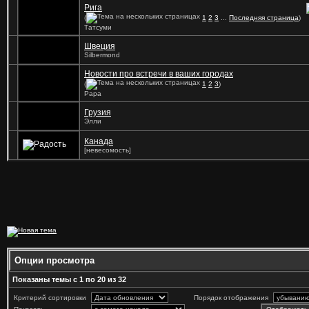
Рига
(
1
2
3
...
Последняя страница
)
Татсуми
Швеция
Silbermond
Новости про встречи в ваших городах
(
1
2
3
)
Papa
Грузия
Элли
Канада
[невесомость]
Опции просмотра
Показаны темы с 1 по 20 из 32
Критерий сортировки
Порядок отображения