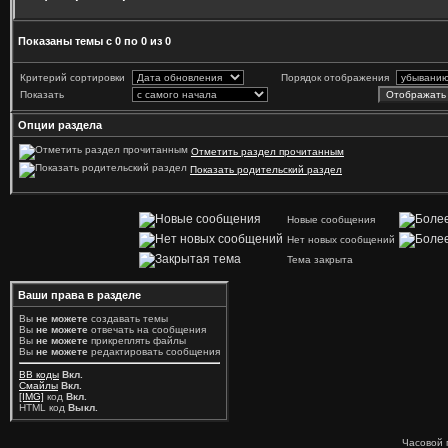
Показаны темы с 0 по 0 из 0
Критерий сортировки
Порядок отображения
Показать
Опции раздела
Отметить раздел прочитанным
Показать родительский раздел
Новые сообщения
Нет новых сообщений
Тема закрыта
Ваши права в разделе
Вы
не можете
создавать темы
Вы
не можете
отвечать на сообщения
Вы
не можете
прикреплять файлы
Вы
не можете
редактировать сообщения
BB коды
Вкл.
Смайлы
Вкл.
[IMG]
код
Вкл.
HTML код
Выкл.
Часовой 