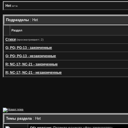
Het
м+ж
Подразделы
: Het
Раздел
Стихи
(просматривают: 2)
G; PG; PG-13 - законченные
G; PG; PG-13 - незаконченные
R; NC-17; NC-21 - законченные
R; NC-17; NC-21 - незаконченные
Темы раздела
: Het