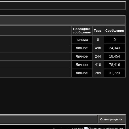
Последнее
Темы
Сообщения
сообщение
никогда
0
0
Личное
498
24,343
Личное
244
18,454
Личное
410
78,416
Личное
289
31,723
Опции раздела