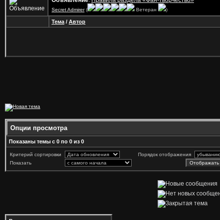
Объявление
:
Правила раздела «Фан-творчество»
Secret Admirer
(
Ветеран
)
Тема
/
Автор
Опции просмотра
Показаны темы с 0 по 0 из 0
Критерий сортировки
Порядок отображения
Показать