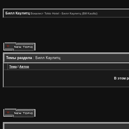
Билл Каулитц
Вокалист Tokio Hotel - Билл Каулитц (Bill Kaulitz)
Темы раздела
: Билл Каулитц
Тема
/
Автор
В этом р