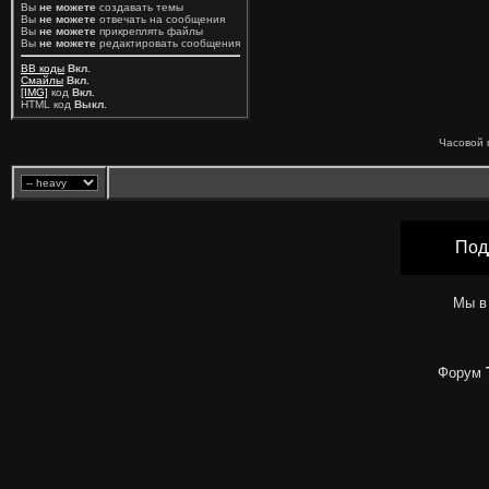
Вы
не можете
создавать темы
Вы
не можете
отвечать на сообщения
Вы
не можете
прикреплять файлы
Вы
не можете
редактировать сообщения
BB коды
Вкл.
Смайлы
Вкл.
[IMG]
код
Вкл.
HTML код
Выкл.
Часовой 
Под
Мы в
Форум