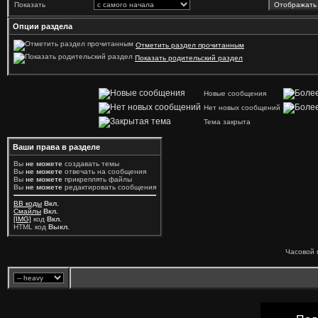
Показать
Опции раздела
Отметить раздел прочитанным
Показать родительский раздел
Новые сообщения
Нет новых сообщений
Тема закрыта
Ваши права в разделе
Вы
не можете
создавать темы
Вы
не можете
отвечать на сообщения
Вы
не можете
прикреплять файлы
Вы
не можете
редактировать сообщения
BB коды
Вкл.
Смайлы
Вкл.
[IMG]
код
Вкл.
HTML код
Выкл.
Часовой 