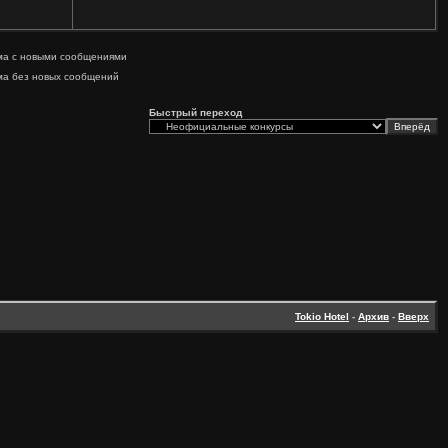
ма с новыми сообщениями
ма без новых сообщений
Быстрый переход
Tokio Hotel
-
Архив
-
Вверх