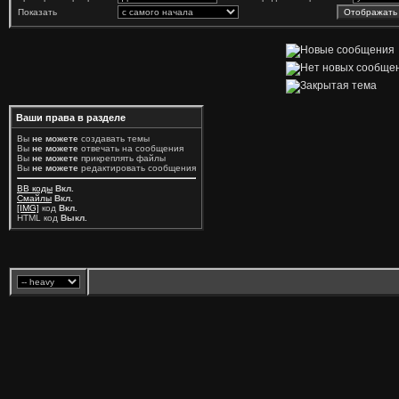
Показать
Ваши права в разделе
Вы
не можете
создавать темы
Вы
не можете
отвечать на сообщения
Вы
не можете
прикреплять файлы
Вы
не можете
редактировать сообщения
BB коды
Вкл.
Смайлы
Вкл.
[IMG]
код
Вкл.
HTML код
Выкл.