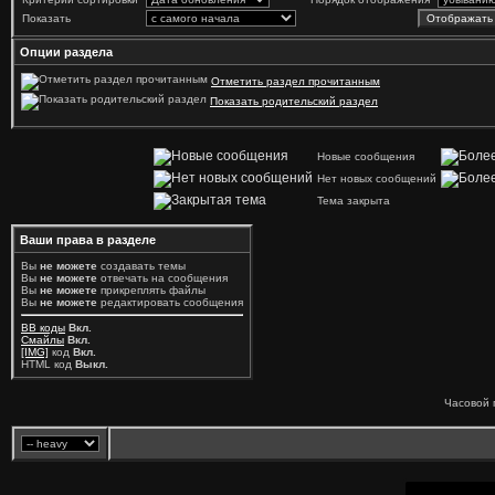
Показать
Опции раздела
Отметить раздел прочитанным
Показать родительский раздел
Новые сообщения
Нет новых сообщений
Тема закрыта
Ваши права в разделе
Вы
не можете
создавать темы
Вы
не можете
отвечать на сообщения
Вы
не можете
прикреплять файлы
Вы
не можете
редактировать сообщения
BB коды
Вкл.
Смайлы
Вкл.
[IMG]
код
Вкл.
HTML код
Выкл.
Часовой 