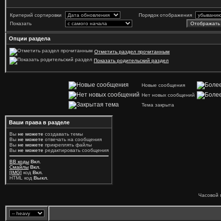
Критерий сортировки
Порядок отображения
Показать
Опции раздела
Отметить раздел прочитанным
Показать родительский раздел
Новые сообщения
Нет новых сообщений
Тема закрыта
Ваши права в разделе
Вы
не можете
создавать темы
Вы
не можете
отвечать на сообщения
Вы
не можете
прикреплять файлы
Вы
не можете
редактировать сообщения
BB коды
Вкл.
Смайлы
Вкл.
[IMG]
код
Вкл.
HTML код
Выкл.
Часовой 