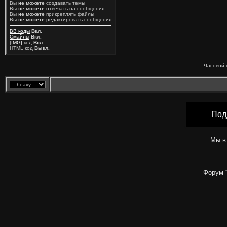
Вы
не можете
создавать темы
Вы
не можете
отвечать на сообщения
Вы
не можете
прикреплять файлы
Вы
не можете
редактировать сообщения
BB коды
Вкл.
Смайлы
Вкл.
[IMG]
код
Вкл.
HTML код
Выкл.
Часовой 
Под
Мы в
Форум