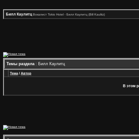
Билл Каулитц
Вокалист Tokio Hotel - Билл Каулитц (Bill Kaulitz)
Темы раздела
: Билл Каулитц
Тема
/
Автор
В этом р