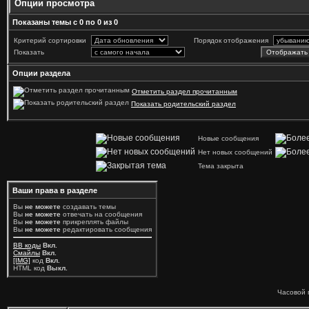
Опции просмотра
Показаны темы с 0 по 0 из 0
Критерий сортировки
Порядок отображения
Показать
Опции раздела
Отметить раздел прочитанным
Показать родительский раздел
Новые сообщения
Нет новых сообщений
Тема закрыта
Ваши права в разделе
Вы
не можете
создавать темы
Вы
не можете
отвечать на сообщения
Вы
не можете
прикреплять файлы
Вы
не можете
редактировать сообщения
BB коды
Вкл.
Смайлы
Вкл.
[IMG]
код
Вкл.
HTML код
Выкл.
Часовой 