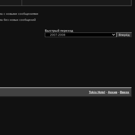
ма с новыми сообщениями
ма без новых сообщений
Быстрый переход
Tokio Hotel
-
Архив
-
Вверх