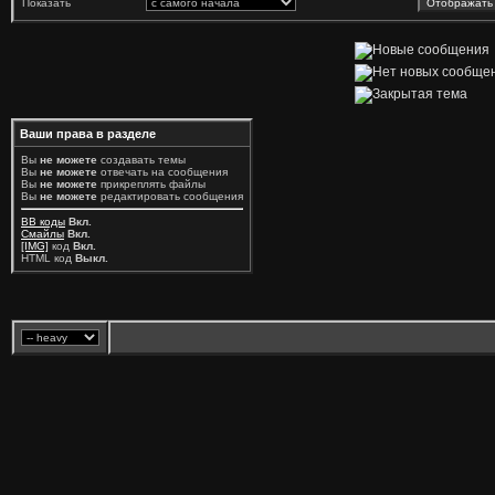
Показать
Ваши права в разделе
Вы
не можете
создавать темы
Вы
не можете
отвечать на сообщения
Вы
не можете
прикреплять файлы
Вы
не можете
редактировать сообщения
BB коды
Вкл.
Смайлы
Вкл.
[IMG]
код
Вкл.
HTML код
Выкл.