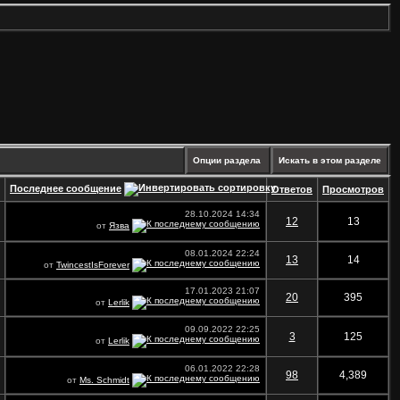
Опции раздела
Искать в этом разделе
Последнее сообщение
Ответов
Просмотров
28.10.2024
14:34
12
13
от
Язва
08.01.2024
22:24
13
14
от
TwincestIsForever
17.01.2023
21:07
20
395
от
Lerlik
09.09.2022
22:25
3
125
от
Lerlik
06.01.2022
22:28
98
4,389
от
Ms. Schmidt