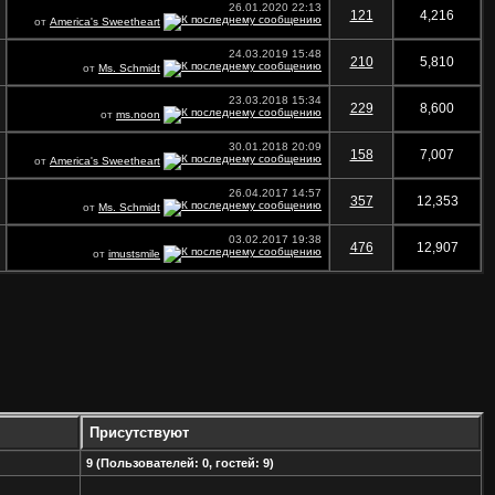
26.01.2020
22:13
121
4,216
от
America's Sweetheart
24.03.2019
15:48
210
5,810
от
Ms. Schmidt
23.03.2018
15:34
229
8,600
от
ms.noon
30.01.2018
20:09
158
7,007
от
America's Sweetheart
26.04.2017
14:57
357
12,353
от
Ms. Schmidt
03.02.2017
19:38
476
12,907
от
imustsmile
Присутствуют
9 (Пользователей: 0, гостей: 9)