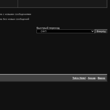
ма с новыми сообщениями
ма без новых сообщений
Быстрый переход
Tokio Hotel
-
Архив
-
Вверх