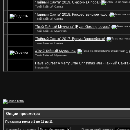
"Тайный Санта" 2019. Сказочная пора!
(
Твой Тайный Санта
"Тайный Санта" 2018. Рождественское чудо!
(
Твой Тайный Санта
"Твой Тайный Мужчина" (Ryan Gosling Lovers)
(
Твой Тайный Мужчина
"Тайный Санта" 2017. Время Волшебства!
(
Твой Тайный Санта
«Твой Тайный Мужчина»
(
1
Твой Тайный Мужчина
Have Yourself A Merry Little Christmas или «Тайный Санта
imustsmile
Опции просмотра
Показаны темы с 1 по 11 из 11
Критерий сортировки
Порядок отображения