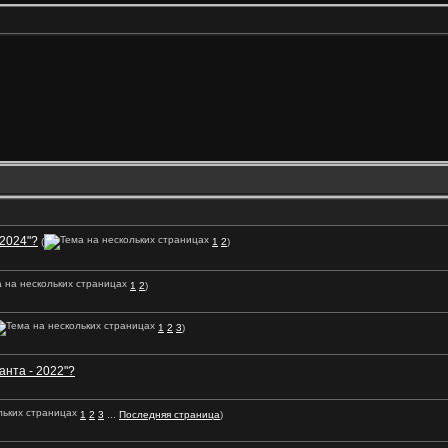
 2024"?
(
1
2
)
1
2
)
1
2
3
)
анта - 2022"?
1
2
3
...
Последняя страница
)