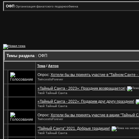
ОФП
Организация фанатского подаркообмена
Темы раздела
: ОФП
Тема
/
Автор
Опрос:
Хотели бы вы принять участие в "Тайном Санте -
TwincestIsForever
«Тайный Санта - 2023»: Праздник возвращается!
(
Твой Тайный Санта
«Тайный Санта - 2022»: Подарим друг другу праздник!
(
Твой Тайный Санта
Опрос:
Хотели бы вы принять участие в акции "Тайный С
TwincestIsForever
"Тайный Санта" 2021. Добрые традиции!
(
Твой Тайный Санта