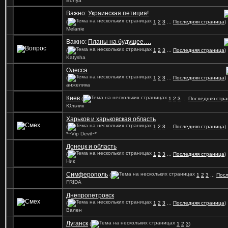
Bonya
Важно:
Украинская петиция!
(
1
2
3
...
Последняя страница
)
Mеlanie
Важно:
Планы на будущее….
(
1
2
3
...
Последняя страница
)
Katysha
Одесса
(
1
2
3
...
Последняя страница
)
анжелика
Киев
(
1
2
3
...
Последняя стр
Юльчик
Харьков и харьковская область
(
1
2
3
...
Последняя страница
)
*~Vip Devil~*
Донецк и область
(
1
2
3
...
Последняя страница
)
Ник
Симферополь
(
1
2
3
...
Посл
FRIDA
Днепропетровск
(
1
2
3
...
Последняя страница
)
Вален
Луганск
(
1
2
3
)