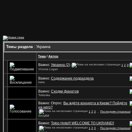
Темы раздела
: Украина
Тема
/
Автор
Важно:
Украина (2)
(
1
2
3
)
Victoria Logan
Важно:
Содержание подраздела
kaka
Важно:
Сходки фанатов
Tokioska
Важно: Опрос:
Вы ждёте концерта в Киеве? Пойдёте
на него?
(
1
2
3
...
Последняя страница
)
SexyBill
Важно:
Tokio Hotel!! WELCOME TO UKRAINE!!
(
1
2
3
...
Последняя страница
)