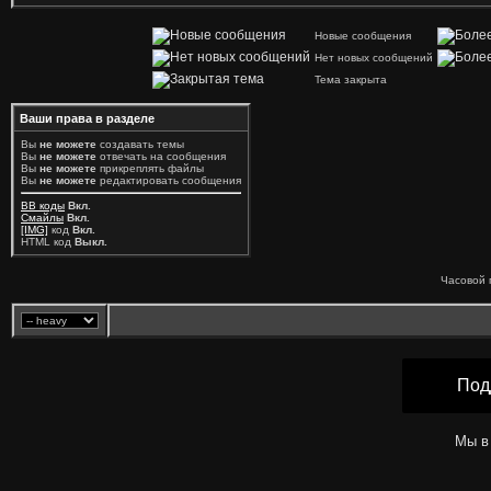
Новые сообщения
Нет новых сообщений
Тема закрыта
Ваши права в разделе
Вы
не можете
создавать темы
Вы
не можете
отвечать на сообщения
Вы
не можете
прикреплять файлы
Вы
не можете
редактировать сообщения
BB коды
Вкл.
Смайлы
Вкл.
[IMG]
код
Вкл.
HTML код
Выкл.
Часовой 
Под
Мы в