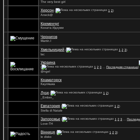
The very best girl
Херсон
(
1
2
)
Алисk@
Кременчуг
Коната Идзуми
Чернигов
Martin.I
Хмельницкий
(
1
2
3
)
lac
Украина
(
1
2
3
...
Последняя страница
)
@ngel
Краматорск
Кауляшка
Луцк
(
1
2
)
_Ember_
Евпатория
(
1
2
)
Stella di Natale
Запорожье
(
1
2
3
...
Последн
Love-TH
Вінниця
(
1
2
3
)
le disko