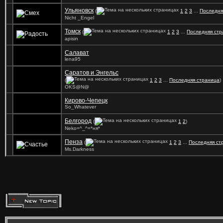
Ульяновск
(
1
2
3
...
Последня
Nicht _Engel
Томск
(
1
2
3
...
Последняя стр
apisin
Салават
lena95
Саратов и Энгельс
(
1
2
3
...
Последняя страница
)
OKS@N@
Кирово-Чепецк
So_Whatever
Белгород
(
1
2
)
Neko=^_^=*ня*
Пенза
(
1
2
3
...
Последняя ст
Ms.Darkness