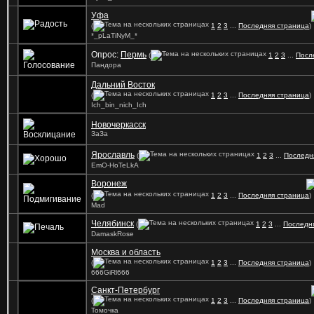
Уфа
(
1
2
3
...
Последняя страница
)
*_pLaTiNyM_*
Опрос:
Пермь
(
1
2
3
...
Посл
Пандора
Дальний Восток
(
1
2
3
...
Последняя страница
)
Ich_bin_nich_Ich
Новочеркасск
ЗаЗа
Ярославль
(
1
2
3
...
Последн
EmO-HoTeLkA
Воронеж
(
1
2
3
...
Последняя страница
)
Mad
Челябинск
(
1
2
3
...
Последн
DamaskRose
Москва и область
(
1
2
3
...
Последняя страница
)
666GiRl666
Санкт-Петербург
(
1
2
3
...
Последняя страница
)
Томочка