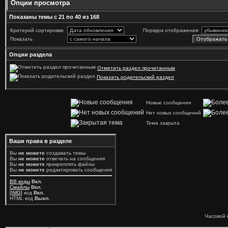
Опции просмотра
Показаны темы с 21 по 40 из 168
Критерий сортировки
Порядок отображения
Показать
Опции раздела
Отметить раздел прочитанным
Показать родительский раздел
Новые сообщения
Нет новых сообщений
Тема закрыта
Ваши права в разделе
Вы
не можете
создавать темы
Вы
не можете
отвечать на сообщения
Вы
не можете
прикреплять файлы
Вы
не можете
редактировать сообщения
BB коды
Вкл.
Смайлы
Вкл.
[IMG]
код
Вкл.
HTML код
Выкл.
Часовой 