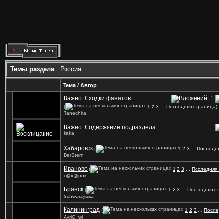
Темы раздела
: Россия
Тема
/
Автор
Важно:
Сходки фанатов
(
1
2
3
...
Последняя страница
)
Tаnechka
Важно:
Содержание подраздела
kaka
Хабаровск
(
1
2
3
...
Последня
DerStern
Иваново
(
1
2
3
...
Последняя
с@х@рок
Брянск
(
1
2
3
...
Последняя с
Schwarzушка
Калининград
(
1
2
3
...
После
AyriC_wl