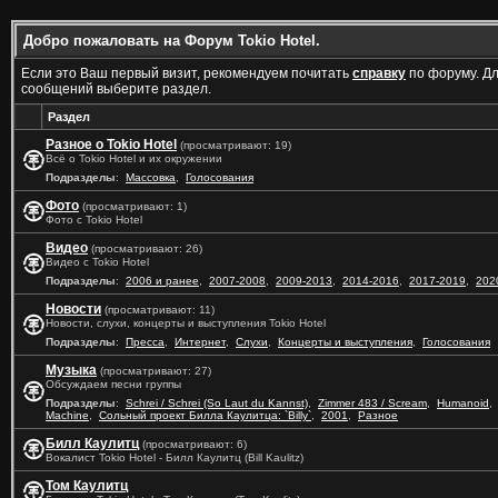
Добро пожаловать на Форум Tokio Hotel.
Если это Ваш первый визит, рекомендуем почитать
справку
по форуму. Д
сообщений выберите раздел.
Раздел
Разное о Tokio Hotel
(просматривают: 19)
Всё о Tokio Hotel и их окружении
Подразделы
:
Массовка
,
Голосования
Фото
(просматривают: 1)
Фото с Tokio Hotel
Видео
(просматривают: 26)
Видео с Tokio Hotel
Подразделы
:
2006 и ранее
,
2007-2008
,
2009-2013
,
2014-2016
,
2017-2019
,
202
Новости
(просматривают: 11)
Новости, слухи, концерты и выступления Tokio Hotel
Подразделы
:
Пресса
,
Интернет
,
Слухи
,
Концерты и выступления
,
Голосования
Музыка
(просматривают: 27)
Обсуждаем песни группы
Подразделы
:
Schrei / Schrei (So Laut du Kannst)
,
Zimmer 483 / Scream
,
Humanoid
,
Machine
,
Сольный проект Билла Каулитца: `Billy`
,
2001
,
Разное
Билл Каулитц
(просматривают: 6)
Вокалист Tokio Hotel - Билл Каулитц (Bill Kaulitz)
Том Каулитц