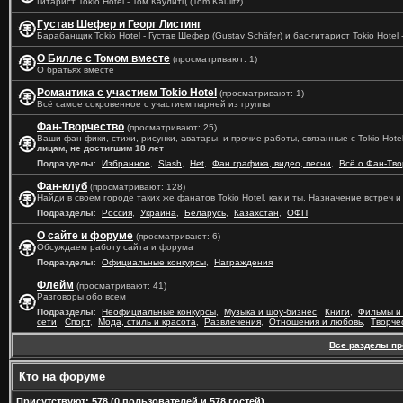
Гитарист Tokio Hotel - Том Каулитц (Tom Kaulitz)
Густав Шефер и Георг Листинг
Барабанщик Tokio Hotel - Густав Шефер (Gustav Schäfer) и бас-гитарист Tokio Hotel -
О Билле с Томом вместе
(просматривают: 1)
О братьях вместе
Романтика с участием Tokio Hotel
(просматривают: 1)
Всё самое сокровенное с участием парней из группы
Фан-Творчество
(просматривают: 25)
Ваши фан-фики, стихи, рисунки, аватары, и прочие работы, связанные с Tokio Hote
лицам, не достигшим 18 лет
Подразделы
:
Избранное
,
Slash
,
Het
,
Фан графика, видео, песни
,
Всё о Фан-Тво
Фан-клуб
(просматривают: 128)
Найди в своем городе таких же фанатов Tokio Hotel, как и ты. Назначение встреч 
Подразделы
:
Россия
,
Украина
,
Беларусь
,
Казахстан
,
ОФП
О сайте и форуме
(просматривают: 6)
Обсуждаем работу сайта и форума
Подразделы
:
Официальные конкурсы
,
Награждения
Флейм
(просматривают: 41)
Разговоры обо всем
Подразделы
:
Неофициальные конкурсы
,
Музыка и шоу-бизнес
,
Книги
,
Фильмы и
сети
,
Спорт
,
Мода, стиль и красота
,
Развлечения
,
Отношения и любовь
,
Творче
Все разделы п
Кто на форуме
Присутствуют
: 578 (0 пользователей и 578 гостей)