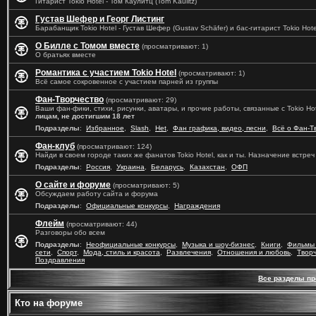
Гитарист Tokio Hotel - Том Каулитц (Tom Kaulitz)
Густав Шефер и Георг Листинг
Барабанщик Tokio Hotel - Густав Шефер (Gustav Schäfer) и бас-гитарист Tokio Hotel
О Билле с Томом вместе
(просматривают: 1)
О братьях вместе
Романтика с участием Tokio Hotel
(просматривают: 1)
Всё самое сокровенное с участием парней из группы
Фан-Творчество
(просматривают: 29)
Ваши фан-фики, стихи, рисунки, аватары, и прочие работы, связанные с Tokio Ho
лицам, не достигшим 18 лет
Подразделы
:
Избранное
,
Slash
,
Het
,
Фан графика, видео, песни
,
Всё о Фан-Т
Фан-клуб
(просматривают: 124)
Найди в своем городе таких же фанатов Tokio Hotel, как и ты. Назначение встре
Подразделы
:
Россия
,
Украина
,
Беларусь
,
Казахстан
,
ОФП
О сайте и форуме
(просматривают: 5)
Обсуждаем работу сайта и форума
Подразделы
:
Официальные конкурсы
,
Награждения
Флейм
(просматривают: 44)
Разговоры обо всем
Подразделы
:
Неофициальные конкурсы
,
Музыка и шоу-бизнес
,
Книги
,
Фильмы 
сети
,
Спорт
,
Мода, стиль и красота
,
Развлечения
,
Отношения и любовь
,
Твор
Поздравления
Все разделы п
Кто на форуме