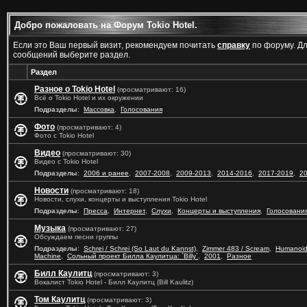
Добро пожаловать на Форум Tokio Hotel.
Если это Ваш первый визит, рекомендуем почитать
справку
по форуму. Д
сообщений выберите раздел.
Раздел
Разное о Tokio Hotel
(просматривают: 16)
Всё о Tokio Hotel и их окружении
Подразделы
:
Массовка
,
Голосования
Фото
(просматривают: 4)
Фото с Tokio Hotel
Видео
(просматривают: 30)
Видео с Tokio Hotel
Подразделы
:
2006 и ранее
,
2007-2008
,
2009-2013
,
2014-2016
,
2017-2019
,
2
Новости
(просматривают: 18)
Новости, слухи, концерты и выступления Tokio Hotel
Подразделы
:
Пресса
,
Интернет
,
Слухи
,
Концерты и выступления
,
Голосовани
Музыка
(просматривают: 27)
Обсуждаем песни группы
Подразделы
:
Schrei / Schrei (So Laut du Kannst)
,
Zimmer 483 / Scream
,
Humanoi
Machine
,
Сольный проект Билла Каулитца: `Billy`
,
2001
,
Разное
Билл Каулитц
(просматривают: 3)
Вокалист Tokio Hotel - Билл Каулитц (Bill Kaulitz)
Том Каулитц
(просматривают: 3)