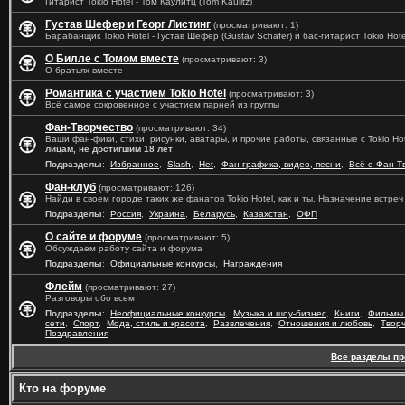
Гитарист Tokio Hotel - Том Каулитц (Tom Kaulitz)
Густав Шефер и Георг Листинг
(просматривают: 1)
Барабанщик Tokio Hotel - Густав Шефер (Gustav Schäfer) и бас-гитарист Tokio Hotel
О Билле с Томом вместе
(просматривают: 3)
О братьях вместе
Романтика с участием Tokio Hotel
(просматривают: 3)
Всё самое сокровенное с участием парней из группы
Фан-Творчество
(просматривают: 34)
Ваши фан-фики, стихи, рисунки, аватары, и прочие работы, связанные с Tokio Ho
лицам, не достигшим 18 лет
Подразделы
:
Избранное
,
Slash
,
Het
,
Фан графика, видео, песни
,
Всё о Фан-Т
Фан-клуб
(просматривают: 126)
Найди в своем городе таких же фанатов Tokio Hotel, как и ты. Назначение встре
Подразделы
:
Россия
,
Украина
,
Беларусь
,
Казахстан
,
ОФП
О сайте и форуме
(просматривают: 5)
Обсуждаем работу сайта и форума
Подразделы
:
Официальные конкурсы
,
Награждения
Флейм
(просматривают: 27)
Разговоры обо всем
Подразделы
:
Неофициальные конкурсы
,
Музыка и шоу-бизнес
,
Книги
,
Фильмы 
сети
,
Спорт
,
Мода, стиль и красота
,
Развлечения
,
Отношения и любовь
,
Твор
Поздравления
Все разделы п
Кто на форуме