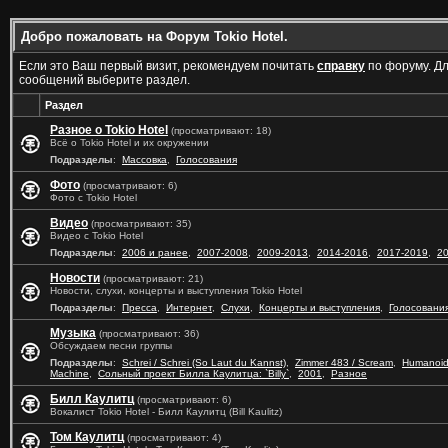
Добро пожаловать на Форум Tokio Hotel.
Если это Ваш первый визит, рекомендуем почитать
справку
по форуму. Д
сообщений выберите раздел.
Раздел
Разное о Tokio Hotel
(просматривают: 18)
Всё о Tokio Hotel и их окружении
Подразделы
:
Массовка
,
Голосования
Фото
(просматривают: 6)
Фото с Tokio Hotel
Видео
(просматривают: 35)
Видео с Tokio Hotel
Подразделы
:
2006 и ранее
,
2007-2008
,
2009-2013
,
2014-2016
,
2017-2019
,
2
Новости
(просматривают: 21)
Новости, слухи, концерты и выступления Tokio Hotel
Подразделы
:
Пресса
,
Интернет
,
Слухи
,
Концерты и выступления
,
Голосовани
Музыка
(просматривают: 36)
Обсуждаем песни группы
Подразделы
:
Schrei / Schrei (So Laut du Kannst)
,
Zimmer 483 / Scream
,
Humanoi
Machine
,
Сольный проект Билла Каулитца: `Billy`
,
2001
,
Разное
Билл Каулитц
(просматривают: 6)
Вокалист Tokio Hotel - Билл Каулитц (Bill Kaulitz)
Том Каулитц
(просматривают: 4)