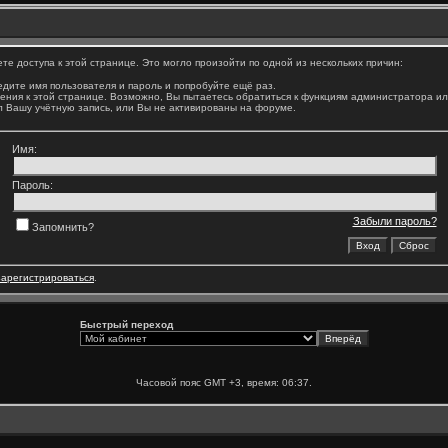
е доступа к этой странице. Это могло произойти по одной из нескольких причин:
дите имя пользователя и пароль и попробуйте ещё раз.
ения к этой странице. Возможно, Вы пытаетесь обратиться к функциям администратора и
 Вашу учётную запись, или Вы не активированы на форуме.
Имя:
Пароль:
Забыли пароль?
Запомнить?
зарегистрироваться
.
Быстрый переход
Часовой пояс GMT +3, время:
06:37
.