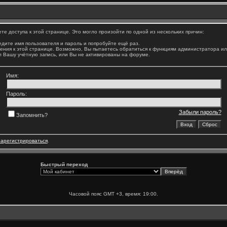
е доступа к этой странице. Это могло произойти по одной из нескольких причин:
дите имя пользователя и пароль и попробуйте ещё раз.
ения к этой странице. Возможно, Вы пытаетесь обратиться к функциям администратора и
 Вашу учётную запись, или Вы не активированы на форуме.
Имя:
Пароль:
Забыли пароль?
Запомнить?
зарегистрироваться
.
Быстрый переход
Часовой пояс GMT +3, время:
19:00
.