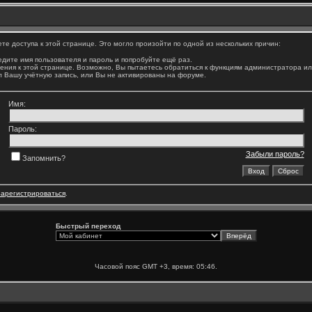
е доступа к этой странице. Это могло произойти по одной из нескольких причин:
дите имя пользователя и пароль и попробуйте ещё раз.
ения к этой странице. Возможно, Вы пытаетесь обратиться к функциям администратора и
 Вашу учётную запись, или Вы не активированы на форуме.
Имя:
Пароль:
Забыли пароль?
Запомнить?
зарегистрироваться
.
Быстрый переход
Часовой пояс GMT +3, время:
05:46
.