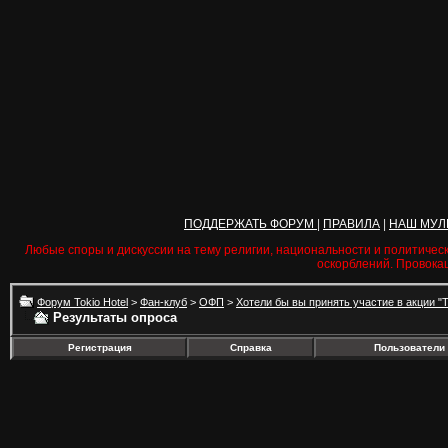
ПОДДЕРЖАТЬ ФОРУМ
|
ПРАВИЛА
|
НАШ МУЛ
Любые споры и дискуссии на тему религии, национальности и политичес
оскорблений. Провока
Форум Tokio Hotel
>
Фан-клуб
>
ОФП
>
Хотели бы вы принять участие в акции "
Результаты опроса
Регистрация
Справка
Пользователи