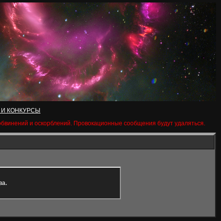
 И КОНКУРСЫ
 обвинений и оскорблений. Провокационные сообщения будут удаляться.
ва.