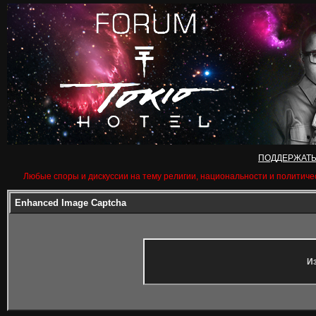
ПОДДЕРЖАТ
Любые споры и дискуссии на тему религии, национальности и политиче
Enhanced Image Captcha
Из