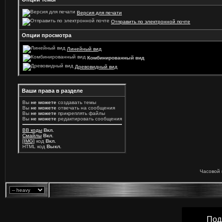
Версия для печати
Отправить по электронной почте
Опции просмотра
Линейный вид
Комбинированный вид
Древовидный вид
Ваши права в разделе
Вы
не можете
создавать темы
Вы
не можете
отвечать на сообщения
Вы
не можете
прикреплять файлы
Вы
не можете
редактировать сообщения
BB коды
Вкл.
Смайлы
Вкл.
[IMG]
код
Вкл.
HTML код
Выкл.
Часовой 
Под