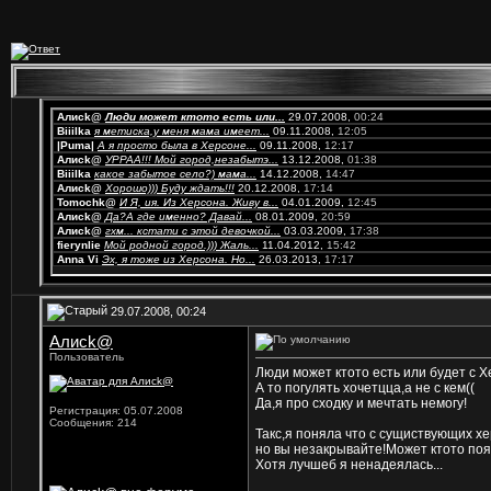
Алисk@
Люди может ктото есть или...
29.07.2008,
00:24
Biiilka
я метиска,у меня мама имеет...
09.11.2008,
12:05
|Puma|
А я просто была в Херсоне...
09.11.2008,
12:17
Алисk@
УРРАА!!! Мой город,незабытэ...
13.12.2008,
01:38
Biiilka
какое забытое село?) мама...
14.12.2008,
14:47
Алисk@
Хорошо))) Буду ждать!!!
20.12.2008,
17:14
Tomochk@
И Я, ия. Из Херсона. Живу в...
04.01.2009,
12:45
Алисk@
Да?А где именно? Давай...
08.01.2009,
20:59
Алисk@
гхм... кстати с этой девочкой...
03.03.2009,
17:38
fierynlie
Мой родной город.))) Жаль...
11.04.2012,
15:42
Anna Vi
Эх, я тоже из Херсона. Но...
26.03.2013,
17:17
29.07.2008, 00:24
Алисk@
Пользователь
Люди может ктото есть или будет с 
А то погулять хочетцца,а не с кем
((
Да,я про сходку и мечтать немогу!
Регистрация: 05.07.2008
Сообщения: 214
Такс,я поняла что с сущиствующих хе
но вы незакрывайте!Может ктото поя
Хотя лучшеб я ненадеялась...