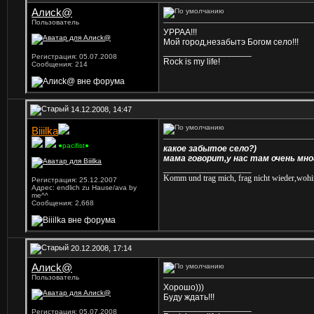
Алисk@
Пользователь
УРРАА!!!
Мой город,незабытэ Богом село!!!
__________________
Регистрация: 05.07.2008
Rock is my life!
Сообщения: 214
14.12.2008, 14:47
Biiilka
●pacifist●
какое забытое село?)
мама говорит,у нас там очень мно
__________________
Komm und trag mich, frag nicht wieder,wohin
Регистрация: 25.12.2007
Адрес: endlich zu Hause/ava by
me^^
Сообщения: 2,668
20.12.2008, 17:14
Алисk@
Пользователь
Хорошо)))
Буду ждать!!!
__________________
Регистрация: 05.07.2008