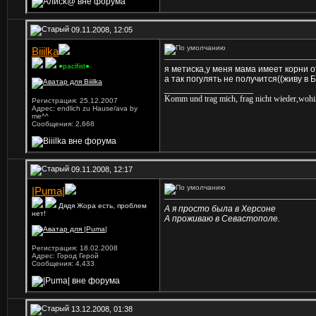
09.11.2008, 12:05
Biiilka
●pacifist●
я метиска,у меня мама имеет корни о
а так погулять не получится((живу в Б
__________________
Komm und trag mich, frag nicht wieder,wohin
Регистрация: 25.12.2007
Адрес: endlich zu Hause/ava by
me^^
Сообщения: 2,668
09.11.2008, 12:17
|Puma|
Дядя Жора есть, проблем
А я просто была в Херсоне
нет!
А проживаю в Севастополе.
Регистрация: 18.02.2008
Адрес: Город Герой
Сообщения: 4,433
13.12.2008, 01:38