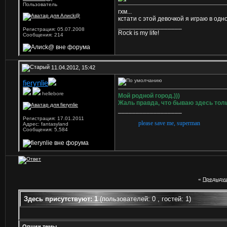
Пользователь
гхм...
кстати с этой девочкой я играю в одн
__________________
Регистрация: 05.07.2008
Rock is my life!
Сообщения: 214
11.04.2012, 15:42
fierynlie
hellebore
Мой родной город.)))
Жаль правда, что бываю здесь тол
__________________
Регистрация: 17.01.2011
please save me, superman
Адрес: fantasyland
Сообщения: 5,584
«
Предыдущ
Здесь присутствуют: 1
(пользователей: 0 , гостей: 1)
Опции темы