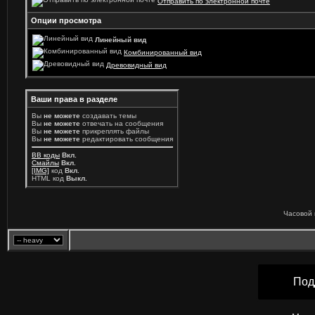
Отправить по электронной почте
Опции просмотра
Линейный вид
Комбинированный вид
Древовидный вид
Ваши права в разделе
Вы
не можете
создавать темы
Вы
не можете
отвечать на сообщения
Вы
не можете
прикреплять файлы
Вы
не можете
редактировать сообщения
BB коды
Вкл.
Смайлы
Вкл.
[IMG]
код
Вкл.
HTML код
Выкл.
Часовой 
Под