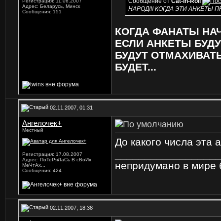
Сообщение от
Cat-in-Roll
Регистрация: 11.06.2007
Адрес: Беларусь, Минск
НАРОД!!! КОГДА ЭТИ АНКЕТЫ 
Сообщения: 151
КОГДА ФАНАТЫ НА
ЕСЛИ АНКЕТЫ БУД
БУДУТ ОТМАХИВАТЬ
БУДЕТ...
02.11.2007, 01:31
Ангелочек+
Местный
До какого числа эта 
_________________
Регистрация: 17.08.2007
Адрес: ПоТеРяЛаСь В сВоИх
непридумано в мире 
МеЧтАх...
Сообщения: 424
02.11.2007, 18:38