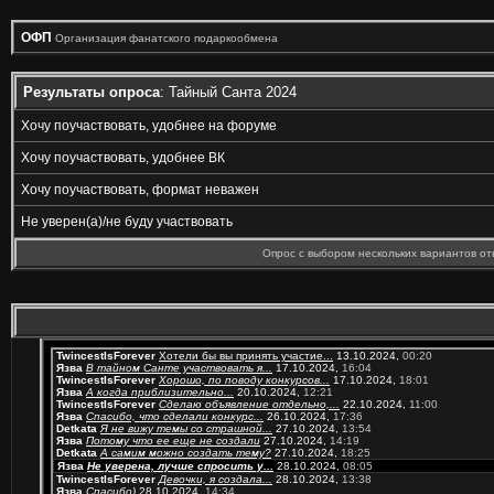
ОФП
Организация фанатского подаркообмена
Результаты опроса
: Тайный Санта 2024
Хочу поучаствовать, удобнее на форуме
Хочу поучаствовать, удобнее ВК
Хочу поучаствовать, формат неважен
Не уверен(а)/не буду участвовать
Опрос с выбором нескольких вариантов от
TwincestIsForever
Хотели бы вы принять участие...
13.10.2024,
00:20
Язва
В тайном Санте участвовать я...
17.10.2024,
16:04
TwincestIsForever
Хорошо, по поводу конкурсов...
17.10.2024,
18:01
Язва
А когда приблизительно...
20.10.2024,
12:21
TwincestIsForever
Сделаю объявление отдельно,...
22.10.2024,
11:00
Язва
Cпасибо, что сделали конкурс...
26.10.2024,
17:36
Detkata
Я не вижу темы со страшной...
27.10.2024,
13:54
Язва
Потому что ее еще не создали
27.10.2024,
14:19
Detkata
А самим можно создать тему?
27.10.2024,
18:25
Язва
Не уверена, лучше спросить у...
28.10.2024,
08:05
TwincestIsForever
Девочки, я создала...
28.10.2024,
13:38
Язва
Спасибо)
28.10.2024,
14:34