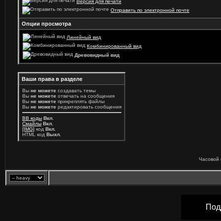
Версия для печати
Отправить по электронной почте
Опции просмотра
Линейный вид
Комбинированный вид
Древовидный вид
Ваши права в разделе
Вы
не можете
создавать темы
Вы
не можете
отвечать на сообщения
Вы
не можете
прикреплять файлы
Вы
не можете
редактировать сообщения
BB коды
Вкл.
Смайлы
Вкл.
[IMG]
код
Вкл.
HTML код
Выкл.
Часовой 
Под