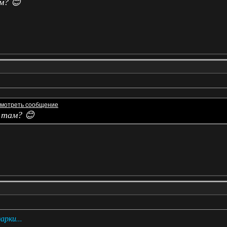
м? 😊
 там? 😊
арки...