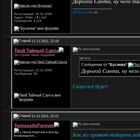
Дорогой Санта, ну чего та
__________________
i'll love you
so.
Регистрация: 30.01.2009
Адрес: Pride. | ♥ | me*
Сообщения: 4,119
11.11.2021, 22:19
Твой Тайный Санта
На страже твоих подарков!
Цитата:
Сообщение от
*Бусинка*
Дорогой Санта, ну чего
Регистрация: 22.12.2009
Сообщения: 38
Скоро всё будет!
11.11.2021, 22:21
TwincestIsForever
к твоим берегам я всегда
Как же приятно выбирать под
возвращался...