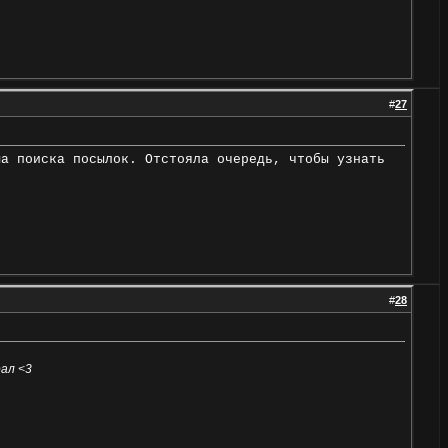
#
27
ма поиска посылок. Отстояла очередь, чтобы узнать
#
28
рал <3