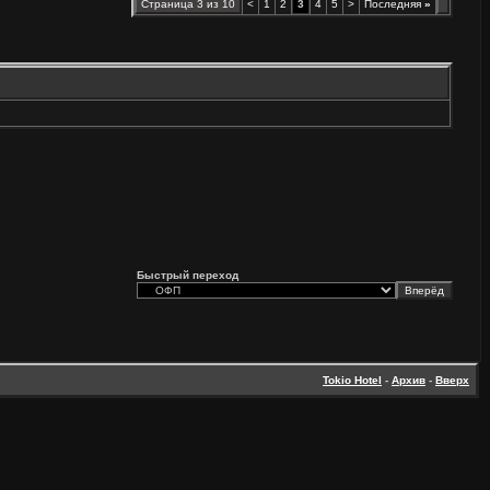
Страница 3 из 10
<
1
2
3
4
5
>
Последняя
»
Быстрый переход
Tokio Hotel
-
Архив
-
Вверх