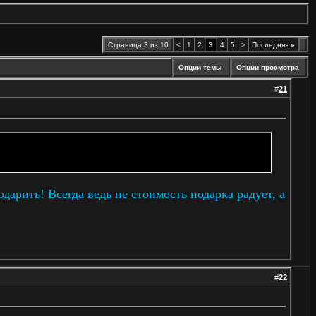
Страница 3 из 10
<
1
2
3
4
5
>
Последняя
»
Опции темы
Опции просмотра
#
21
дарить! Всегда ведь не стоимость подарка радует, а
#
22