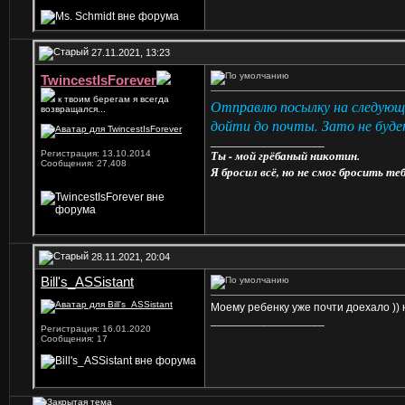
27.11.2021, 13:23
TwincestIsForever
к твоим берегам я всегда
Отправлю посылку на следующей
возвращался...
дойти до почты. Зато не буде
__________________
Ты - мой грёбаный никотин.
Регистрация: 13.10.2014
Сообщения: 27,408
Я бросил всё, но не смог бросить теб
28.11.2021, 20:04
Bill's_ASSistant
Моему ребенку уже почти доехало ))
__________________
Регистрация: 16.01.2020
Сообщения: 17