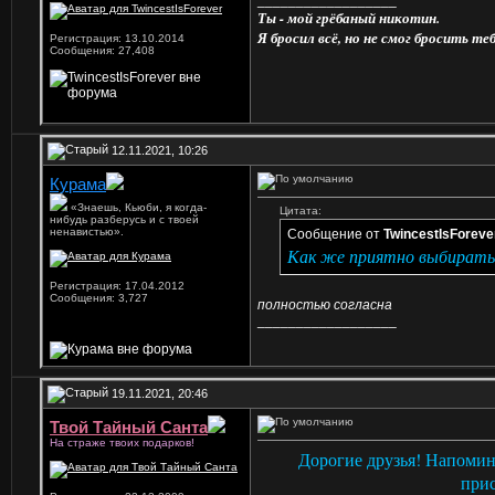
__________________
Ты - мой грёбаный никотин.
Я бросил всё, но не смог бросить теб
Регистрация: 13.10.2014
Сообщения: 27,408
12.11.2021, 10:26
Курама
«Знаешь, Кьюби, я когда-
Цитата:
нибудь разберусь и с твоей
ненавистью».
Сообщение от
TwincestIsForeve
Как же приятно выбирать 
Регистрация: 17.04.2012
Сообщения: 3,727
полностью согласна
__________________
19.11.2021, 20:46
Твой Тайный Санта
На страже твоих подарков!
Дорогие друзья! Напомин
прис