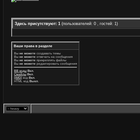
Здесь присутствуют: 1
(пользователей: 0 , гостей: 1)
Ваши права в разделе
Вы
не можете
создавать темы
Вы
не можете
отвечать на сообщения
Вы
не можете
прикреплять файлы
Вы
не можете
редактировать сообщения
BB коды
Вкл.
Смайлы
Вкл.
[IMG]
код
Вкл.
HTML код
Выкл.