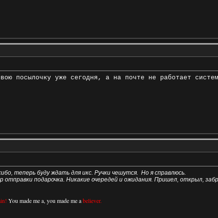
свою посылочку уже сегодня, а на почте не работает систе
ибо, теперь буду ждать для икс. Ручки чешутся.
Но я справлюсь.
р отправки подарочка. Никакие очередей и ожидания. Пришел, открыл, заб
in!
You made me a, you made me a
believer.