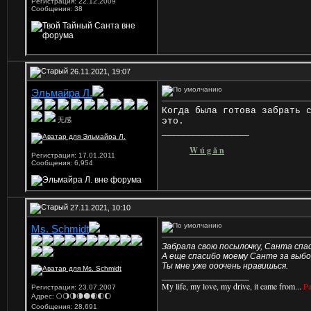
Регистрация: 22.12.2009
Сообщения: 38
26.11.2021, 19:07
Эльмайра Л.
Когда была готова забрать 
无感
это.
__________________
W ú g ă n
Регистрация: 17.01.2011
Сообщения: 6,954
27.11.2021, 10:10
Ms. Schmidt
Забрала свою посылочку, Санта спас
А еще спасибо моему Санте за выбо
Ты мне уже ооочень нравишься.
__________________
My life, my love, my drive, it came from...
Pa
Регистрация: 23.07.2007
Адрес: 🌕🌖🌗🌘🌑🌒🌓🌔
Сообщения: 28,691