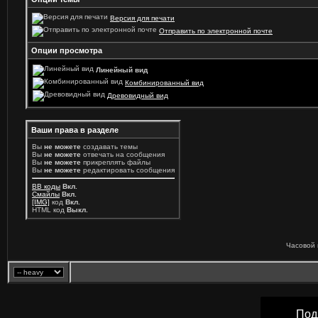
Версия для печати
Отправить по электронной почте
Опции просмотра
Линейный вид
Комбинированный вид
Древовидный вид
Ваши права в разделе
Вы
не можете
создавать темы
Вы
не можете
отвечать на сообщения
Вы
не можете
прикреплять файлы
Вы
не можете
редактировать сообщения
BB коды
Вкл.
Смайлы
Вкл.
[IMG]
код
Вкл.
HTML код
Выкл.
Часовой 
Под