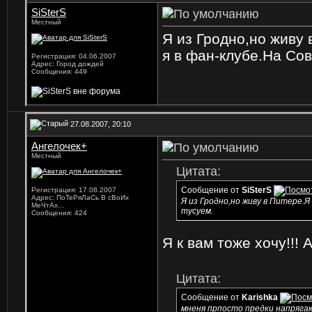
SiSterS
Местный
Я из Гродно,но живу 
я в фан-клубе.На Со
Регистрация: 04.06.2007
Адрес: Город дождей
Сообщения: 449
27.08.2007, 20:10
Ангелочек+
Местный
Цитата:
Сообщение от
SiSterS
Регистрация: 17.08.2007
Адрес: ПоТеРяЛаСь В сВоИх
Я из Гродно,но живу в Питере.
МеЧтАх...
тусуем.
Сообщения: 424
Я к вам тоже хочу!!!
А
Цитата:
Сообщение от
Karishka
мненя прпосто предки напряга