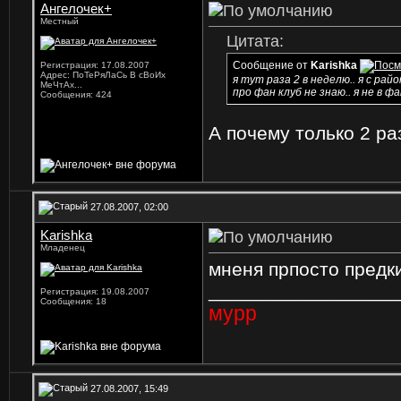
Ангелочек+
Местный
Цитата:
Сообщение от
Karishka
Регистрация: 17.08.2007
Адрес: ПоТеРяЛаСь В сВоИх
я тут раза 2 в неделю.. я с рай
МеЧтАх...
про фан клуб не знаю.. я не в ф
Сообщения: 424
А почему только 2 р
27.08.2007, 02:00
Karishka
Младенец
мненя прпосто предк
_________________
Регистрация: 19.08.2007
Сообщения: 18
мурр
27.08.2007, 15:49