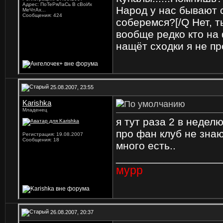
Адрес: ПоТеРяЛаСь В сВоИх
Народ у нас бывают 
МеЧтАх...
Сообщения: 424
соберемся?
[/Q Нет, 
вообще редко кто на 
нащёт сходки я не пр
25.08.2007, 23:55
Karishka
Младенец
я тут раза 2 в неделю
про фан клуб не знаю.
Регистрация: 19.08.2007
Сообщения: 18
много есть..
_________________
мурр
26.08.2007, 20:37