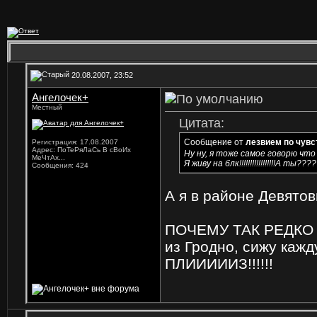
20.08.2007, 23:52
Ангелочек+
Местный
Цитата:
Сообщение от
лезвием по чув
Регистрация: 17.08.2007
Адрес: ПоТеРяЛаСь В сВоИх
Ну ну, я тоже самое говорю что
МеЧтАх...
Я живу на блк!!!!!!!!!!!!!!!!!А ты
Сообщения: 424
А я в районе Девятовк
ПОЧЕМУ ТАК РЕДКО 
из Гродно, сижу каж
ПЛИИИИИЗ!!!!!!