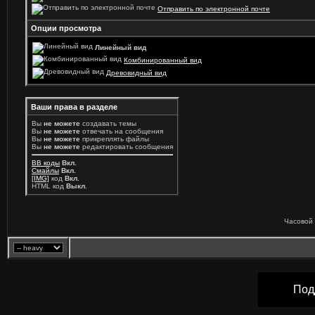
Отправить по электронной почте
Опции просмотра
Линейный вид
Комбинированный вид
Древовидный вид
Ваши права в разделе
Вы
не можете
создавать темы
Вы
не можете
отвечать на сообщения
Вы
не можете
прикреплять файлы
Вы
не можете
редактировать сообщения
BB коды
Вкл.
Смайлы
Вкл.
[IMG]
код
Вкл.
HTML код
Выкл.
Часовой 
Под