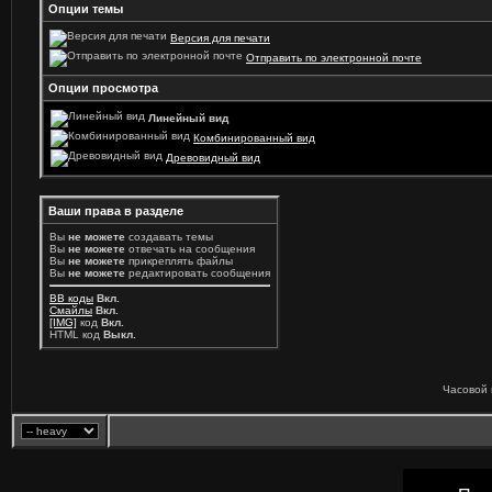
Опции темы
Версия для печати
Отправить по электронной почте
Опции просмотра
Линейный вид
Комбинированный вид
Древовидный вид
Ваши права в разделе
Вы
не можете
создавать темы
Вы
не можете
отвечать на сообщения
Вы
не можете
прикреплять файлы
Вы
не можете
редактировать сообщения
BB коды
Вкл.
Смайлы
Вкл.
[IMG]
код
Вкл.
HTML код
Выкл.
Часовой 