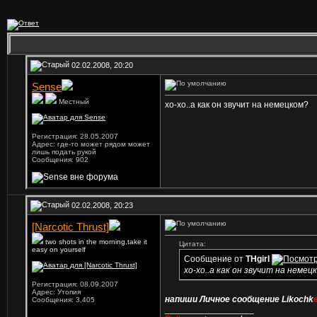
02.02.2008, 20:20
Sense
Местный
хо-хо..а как он звучит на немецком?
Регистрация: 28.05.2007
Адрес: где-то может рядом может
лишь подать рукой
Сообщения: 902
02.02.2008, 20:23
[Narcotic Thrust]
two shots in the morning,take it
Цитата:
easy on yourself
Сообщение от
THgirl
хо-хо..а как он звучит на немец
Регистрация: 08.09.2007
Адрес: Утопия
напиши Личное сообщение Likochk
Сообщения: 3,405
__________________