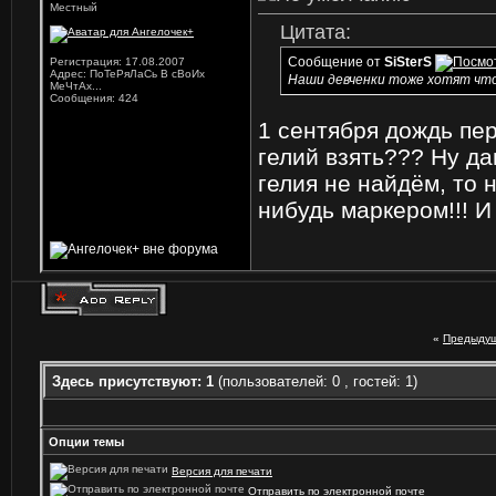
Местный
Цитата:
Сообщение от
SiSterS
Регистрация: 17.08.2007
Адрес: ПоТеРяЛаСь В сВоИх
Наши девченки тоже хотят чт
МеЧтАх...
Сообщения: 424
1 сентября дождь пе
гелий взять???
Ну да
гелия не найдём, то
нибудь маркером!!! И
«
Предыдущ
Здесь присутствуют: 1
(пользователей: 0 , гостей: 1)
Опции темы
Версия для печати
Отправить по электронной почте