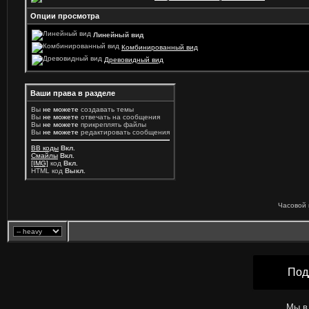
Опции просмотра
Линейный вид
Комбинированный вид
Древовидный вид
Ваши права в разделе
Вы
не можете
создавать темы
Вы
не можете
отвечать на сообщения
Вы
не можете
прикреплять файлы
Вы
не можете
редактировать сообщения
BB коды
Вкл.
Смайлы
Вкл.
[IMG]
код
Вкл.
HTML код
Выкл.
Часовой 
Под
Мы в