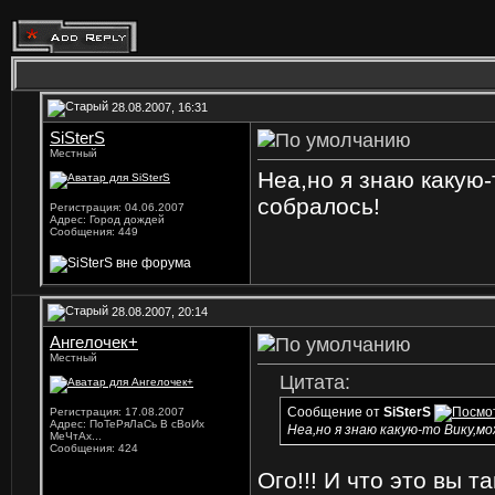
28.08.2007, 16:31
SiSterS
Местный
Неа,но я знаю какую-
собралось!
Регистрация: 04.06.2007
Адрес: Город дождей
Сообщения: 449
28.08.2007, 20:14
Ангелочек+
Местный
Цитата:
Сообщение от
SiSterS
Регистрация: 17.08.2007
Адрес: ПоТеРяЛаСь В сВоИх
Неа,но я знаю какую-то Вику,м
МеЧтАх...
Сообщения: 424
Ого!!!
И что это вы т