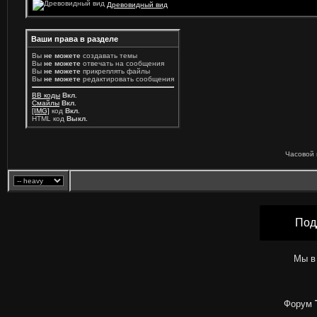
Древовидный вид
Ваши права в разделе
Вы
не можете
создавать темы
Вы
не можете
отвечать на сообщения
Вы
не можете
прикреплять файлы
Вы
не можете
редактировать сообщения
BB коды
Вкл.
Смайлы
Вкл.
[IMG]
код
Вкл.
HTML код
Выкл.
Часовой 
Под
Мы в
Форум